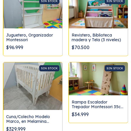
SIN STOCK
SIN STOCK
Juguetero, Organizador
Revistero, Biblioteca
Montessori
madera y Tela (3 niveles)
$96.999
$70.500
SIN STOCK
SIN STOCK
Rampa Escalador
Trepador Montessori 35cm
x 120cm
$34.999
Cuna/Colecho Modelo
Marco, en Melamina
Blanca, para colchón
$329.999
60x1,20