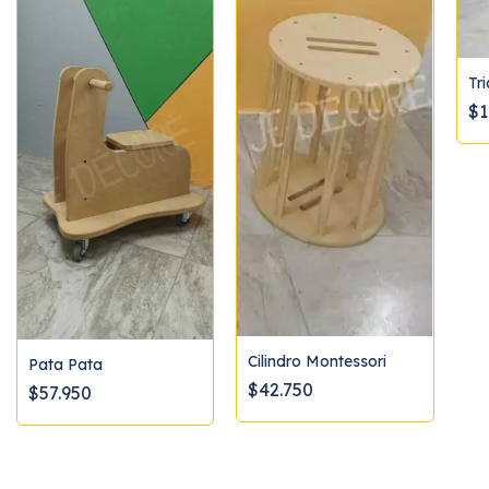
Tr
$1
Cilindro Montessori
Pata Pata
$42.750
$57.950